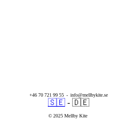
+46 70 721 99 55 - info@mellbykite.se
🇸🇪
- 🇩🇪
© 2025 Mellby Kite