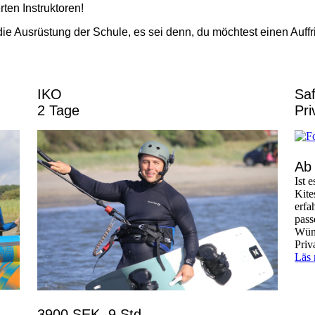
rten Instruktoren!
 Ausrüstung der Schule, es sei denn, du möchtest einen Auffri
IKO
Saf
2 Tage
Pri
Ab
Ist 
Kite
erfa
pass
Wüns
Priv
Läs 
3900 SEK, 9 Std